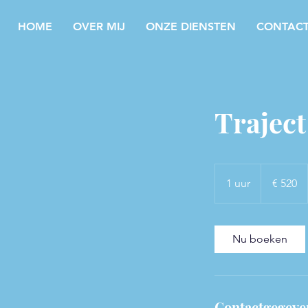
HOME
OVER MIJ
ONZE DIENSTEN
CONTAC
Traject
520
euro
1 uur
1
€ 520
u
u
Nu boeken
Contactgegeve