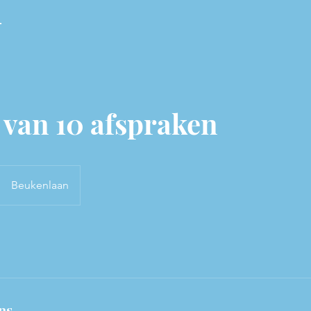
T
 van 10 afspraken
Beukenlaan
ns